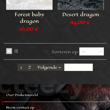
Forest baby
Desert dragon
dragon
45,00 €
10,00 €
Sorteren op
--
1
2
Volgende
»
Toon alles
Over Drakenwereld
Neem contact op