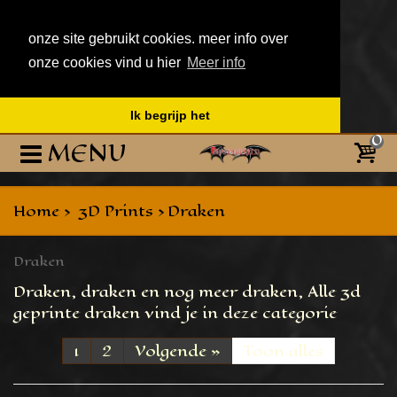
onze site gebruikt cookies. meer info over
onze cookies vind u hier
Meer info
Ik begrijp het
0
MENU
Home
>
3D Prints
>
Draken
Draken
Draken, draken en nog meer draken, Alle 3d
geprinte draken vind je in deze categorie
1
2
Volgende
»
Toon alles