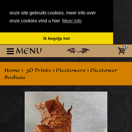
onze site gebruikt cookies. meer info over
onze cookies vind u hier
Meer info
Ik begrijp het
0
MENU
Home
>
3D Prints
>
Dicetowers
>
Dicetower
Boshuis