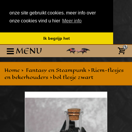
onze site gebruikt cookies. meer info over
onze cookies vind u hier
Meer info
Ik begrijp het
0
MENU
Home
>
Fantasy en Steampunk
>
Riem-flesjes
en bekerhouders
>
bol flesje zwart